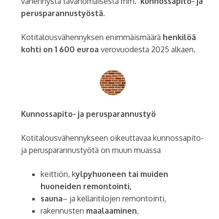
vähennystä tavanomaisesta mm.
kunnossapito- ja
perusparannustyöstä
.
Kotitalousvähennyksen enimmäismäärä
henkilöä
kohti on 1 600 euroa
verovuodesta 2025 alkaen.
Kunnossapito- ja perusparannustyö
Kotitalousvähennykseen oikeuttavaa kunnossapito-
ja perusparannustyötä on muun muassa
keittiön, k
ylpyhuoneen tai muiden
huoneiden remontointi,
sauna
– ja kellaritilojen remontointi,
rakennusten
maalaaminen
,